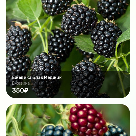
Ежевика Блэк Меджик
Ежевика
350₽