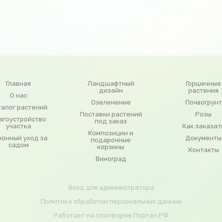
Главная
Ландшафтный
Горшечные
дизайн
растения
О нас
Озеленение
Почвогрунт
талог растений
Поставки растений
Розы
агоустройство
под заказ
участка
Как заказат
Композиции и
зонный уход за
Документы
подарочные
садом
корзины
Контакты
Виноград
Вход для администратора
Политика обработки персональных данных
Работает на платформе
Портал.РФ