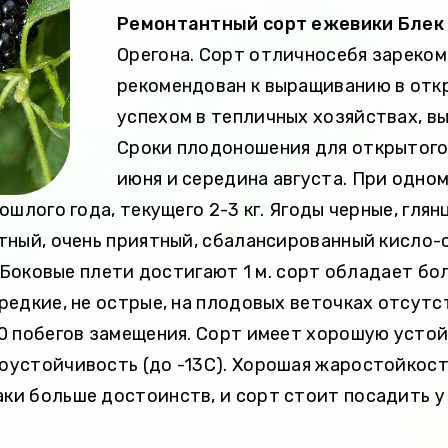
Ремонтантный сорт ежевики Блек
Орегона. Сорт отличносебя зареком
рекомендован к выращиванию в откр
успехом в тепличных хозяйствах, в
Сроки плодоношения для открытого 
июня и середина августа. При одно
ошлого года, текущего 2-3 кг. Ягоды черные, гля
ртный, очень приятный, сбалансированный кисло
м. Боковые плети достигают 1 м. сорт обладает бо
 редкие, не острые, на плодовых веточках отсут
10 побегов замещения. Сорт имеет хорошую усто
зоустойчивость (до -13С). Хорошая жаростойкос
ки больше достоинств, и сорт стоит посадить у 