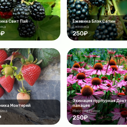
ика Свит Пай
Ежевика Блэк Сатин
ика
Ежевика
0₽
250₽
Эхинацея пурпурная Докт
ника Монтерей
панацея
ника
Многолетники
₽
250₽