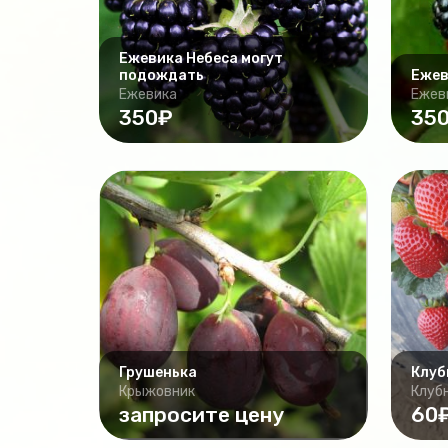
Ежевика Небеса могут
подождать
Ежев
Ежевика
Ежев
350₽
35
Грушенька
Клуб
Крыжовник
Клуб
запросите цену
60