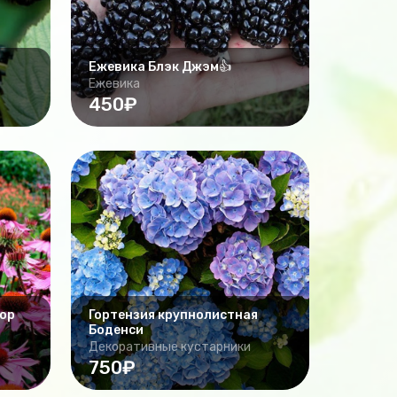
Ежевика Блэк Джэм👍
Ежевика
450₽
ор
Гортензия крупнолистная
Боденси
Декоративные кустарники
750₽