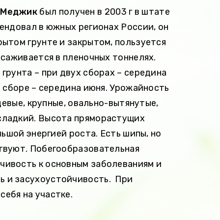
 Меджик
был получен в 2003 г в штате
ендовал в южных регионах России, он
ытом грунте и закрытом, пользуется
ысаживается в пленочных тоннелях.
грунта – при двух сборах – середина
м сборе – середина июня. Урожайность
нцевые, крупные, овально-вытянутые,
-сладкий. Высота пряморастущих
льшой энергией роста. Есть шипы, но
ствуют. Побегообразовательная
йчивость к основным заболеваниям и
ть и засухоустойчивость. При
себя на участке.