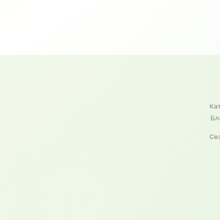
Ка
Бл
Се