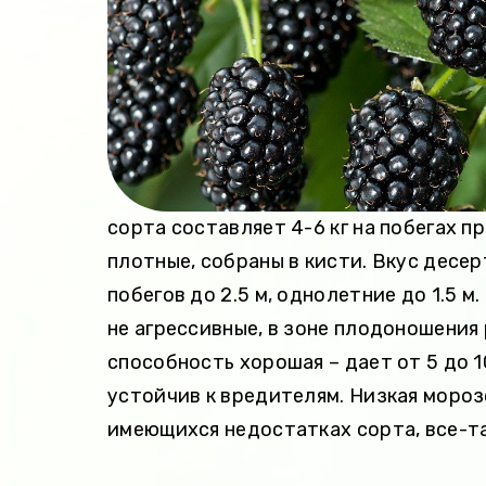
сорта составляет 4-6 кг на побегах пр
плотные, собраны в кисти. Вкус десе
побегов до 2.5 м, однолетние до 1.5 
не агрессивные, в зоне плодоношения
способность хорошая – дает от 5 до 
устойчив к вредителям. Низкая моро
имеющихся недостатках сорта, все-та