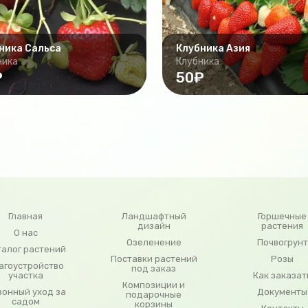
ника Сальса
Клубника Азия
ника
Клубника
₽
50₽
Главная
Ландшафтный
Горшечные
дизайн
растения
О нас
Озеленение
Почвогрунт
талог растений
Поставки растений
Розы
агоустройство
под заказ
участка
Как заказат
Композиции и
зонный уход за
Документы
подарочные
садом
корзины