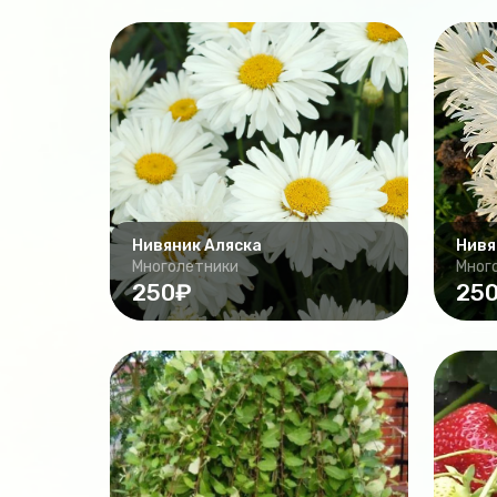
Нивяник Аляска
Нивя
Многолетники
Мног
250₽
25