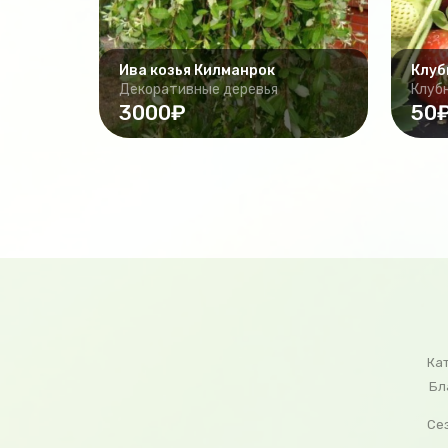
Ива козья Килманрок
Клуб
Декоративные деревья
Клуб
3000₽
50
Ка
Бл
Се