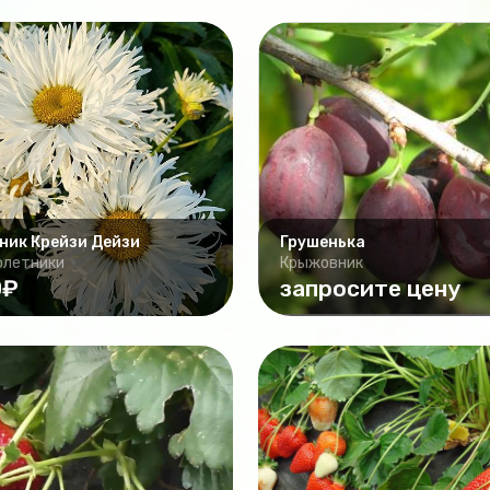
ник Крейзи Дейзи
Грушенька
олетники
Крыжовник
0₽
запросите цену