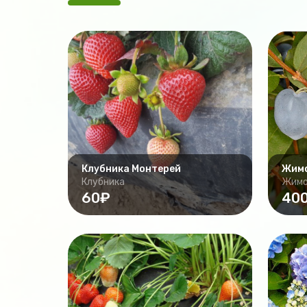
Клубника Монтерей
Жимо
Клубника
Жимо
60₽
40