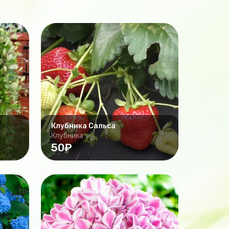
Клубника Сальса
Клубника
50₽