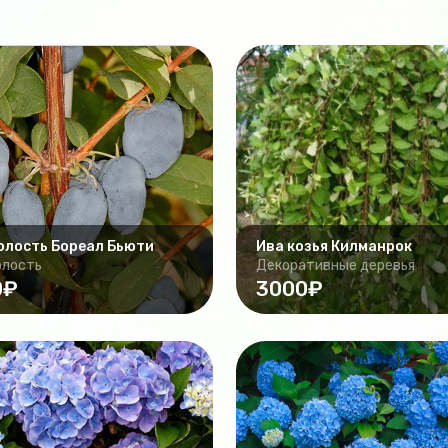
лость Бореал Бьюти
Ива козья Килманрок
лость
Декоративные деревья
0₽
3000₽