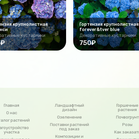
ензия крупнолистная
Гортензия крупнолистная
нси
forever&tver blue
ративные кустарники
Декоративные кустарники
0₽
750₽
Главная
Ландшафтный
Горшечные
дизайн
растения
О нас
Озеленение
Почвогрунт
талог растений
Поставки растений
Розы
агоустройство
под заказ
участка
Как заказат
Композиции и