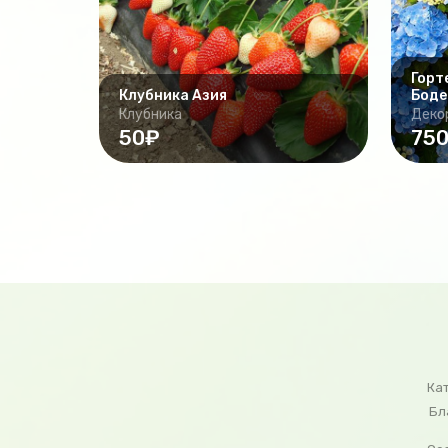
Горт
Клубника Азия
Боде
Клубника
Деко
50₽
75
Ка
Бл